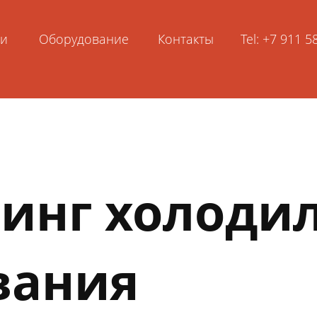
ьи
Оборудование
Контакты
Tel: +7 911 
инг холоди
вания