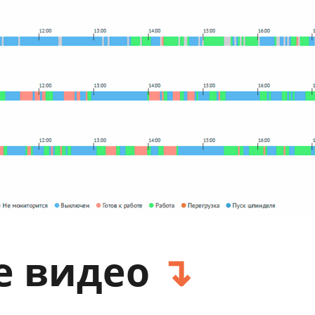
е видео
↴