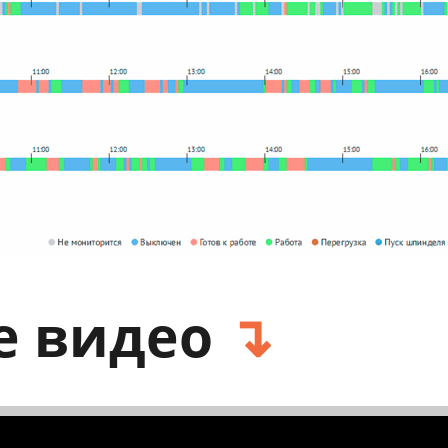
е видео
↴