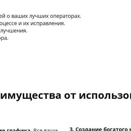
й о ваших лучших операторах.
оцессе и их исправления.
улучшения.
ра.
еимущества от использо
3. Создание богатого
ие графика.
Все ваши