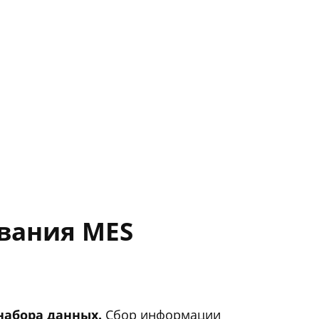
вания MES
 набора данных.
Сбор информации