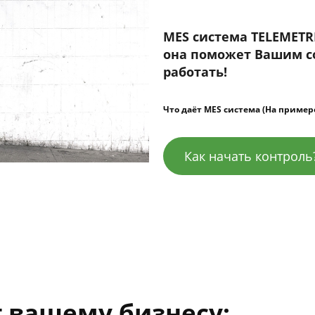
MES система TELEMETR
она поможет Вашим со
работать!
Что даёт MES система (На приме
Как начать контроль
 вашему бизнесу: